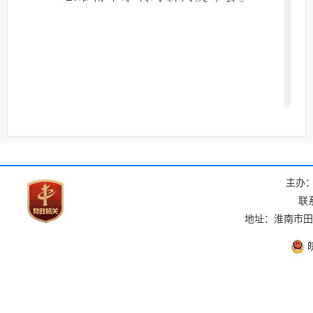
现场查阅点：淮南市水利局办
3.
公室；办公地址：淮南市田家庵区舜
耕中路
号；办公时间：法定工作
128
日，上午
，下午
8:00-12:00
14:30-
，节假日除外；联系电话：
17:30
。
0554-2123628
主办
其他：报刊、广播、电视等。
4.
联系
地址：淮南市田家
(三）政府信息编排体系。
皖
政府信息公开目录使用电子文档
方式编排、记录和存储各类信息，主